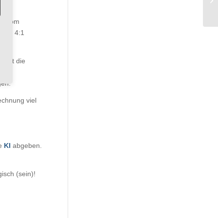
ol vom
 mit 4:1
ommt die
gen.
echnung viel
ie
KI
abgeben.
isch (sein)!