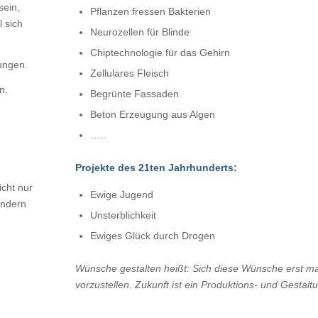
sein,
Pflanzen fressen Bakterien
 sich
Neurozellen für Blinde
Chiptechnologie für das Gehirn
ungen.
Zellulares Fleisch
n.
Begrünte Fassaden
Beton Erzeugung aus Algen
…..
Projekte des 21ten Jahrhunderts:
icht nur
Ewige Jugend
ändern
Unsterblichkeit
Ewiges Glück durch Drogen
Wünsche gestalten heißt: Sich diese Wünsche erst ma
vorzustellen. Zukunft ist ein Produktions- und Gestal