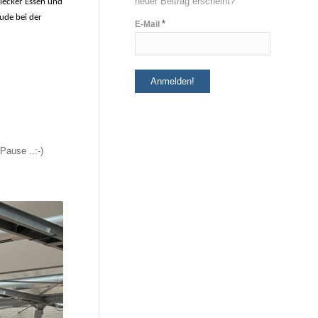
neuer Beitrag erscheint?
 lecker Essen und
ude bei der
*
E-Mail
Pause ..:-)