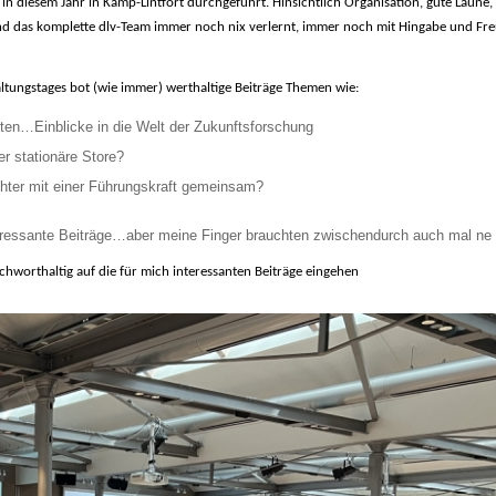
n diesem Jahr in Kamp-Lintfort durchgeführt. Hinsichtlich Organisation, gute Laune,
nd das komplette dlv-Team immer noch nix verlernt, immer noch mit Hingabe und Fre
ltungstages bot (wie immer) werthaltige Beiträge Themen wie:
en…Einblicke in die Welt der Zukunftsforschung
er stationäre Store?
hter mit einer Führungskraft gemeinsam?
teressante Beiträge…aber meine Finger brauchten zwischendurch auch mal ne 
chworthaltig auf die für mich interessanten Beiträge eingehen