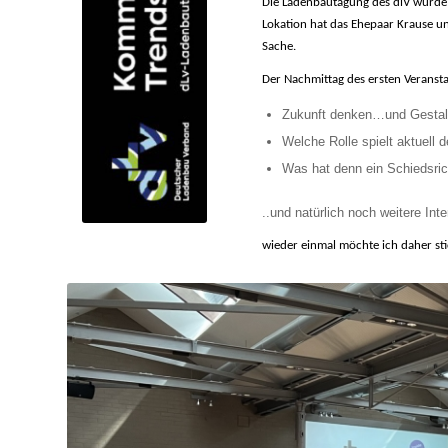
Die Ladenbautagung des dlV wurde i
Lokation hat das Ehepaar Krause u
Sache.
Der Nachmittag des ersten Veransta
Zukunft denken…und Gestalt
Welche Rolle spielt aktuell d
Was hat denn ein Schiedsric
..und natürlich noch weitere In
wieder einmal möchte ich daher sti