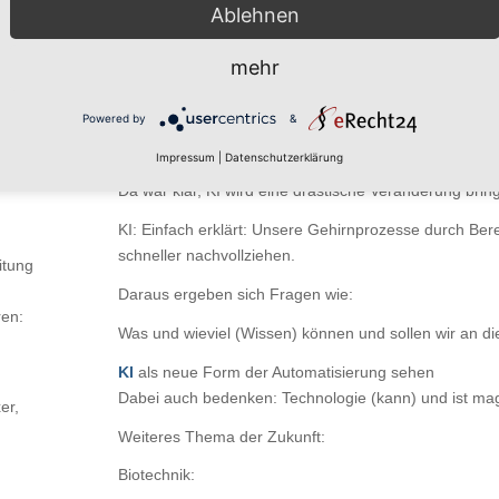
hen
KI
der Zeit:
Ablehnen
2016
in Südkorea wurde der Go-Weltmeister Lee Sed
mehr
Rechner AlphaGo – einem Vorgänger von AlphaZero –
zerlegt
Powered by
&
2022
ChatGPT eine Frage stellen und in Sekunden k
Impressum
|
Datenschutzerklärung
Antwort
Da war klar, KI wird eine drastische Veränderung brin
KI: Einfach erklärt: Unsere Gehirnprozesse durch Ber
schneller nachvollziehen.
itung
Daraus ergeben sich Fragen wie:
ren:
Was und wieviel (Wissen) können und sollen wir an d
KI
als neue Form der Automatisierung sehen
Dabei auch bedenken: Technologie (kann) und ist mag
er,
Weiteres Thema der Zukunft:
Biotechnik: