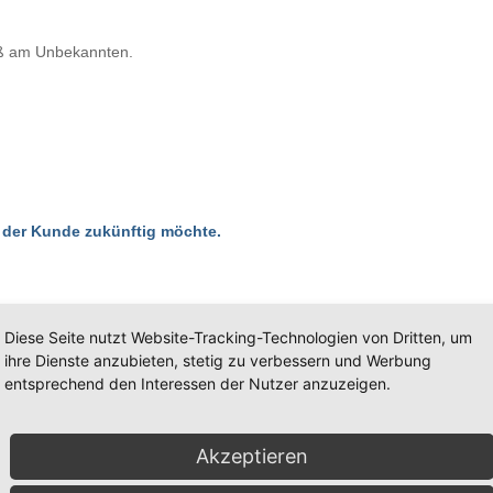
aß am Unbekannten.
 der Kunde zukünftig möchte.
Diese Seite nutzt Website-Tracking-Technologien von Dritten, um
Die Erscheinungsform, die Zeitachse der kommenden
ihre Dienste anzubieten, stetig zu verbessern und Werbung
Veränderung…
entsprechend den Interessen der Nutzer anzuzeigen.
Guter Vergleich: ein Film von Jan de Bont: SPEED (1
Während der Fahrt den Antriebstrang wechseln, in die
Jahre
Akzeptieren
befinden wir uns jetzt.