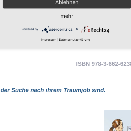
Ablehnen
mehr
Powered by
&
Direkt zur Bestellseite
Youtube Werbevideo
Impressum
|
Datenschutzerklärung
ISBN 978-3-662-623
f der Suche nach ihrem Traumjob sind.
.