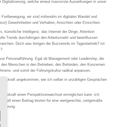
er Digitalisierung, welche erneut massivste Auswirkungen in unser
er Fortbewegung, wir sind mittendrin im digitalen Wandel und
sst) Gewohnheiten und Verhalten, Ansichten oder Einsichten.
, künstliche Intelligenz, das Internet der Dinge, Attention
lle Trends durchdringen den Arbeitsmarkt und beeinflussen
 Branchen. Doch was bringen die Buzzwords im Tagesbetrieb? Ist
v?
 vor Personalführung. Egal ob Management oder Leadership, die
 den Menschen in den Betrieben, den Behörden, den Konzernen
ehmens- und somit der Führungskultur radikal anpassen.
hrungskraft angekommen, wie ich selber in unzähligen Gesprächen
rungskraft einen Perspektivenwechsel ermöglichen kann -ich
- soll einen Beitrag leisten für eine wertgerechte, zeitgemäße
alführung.