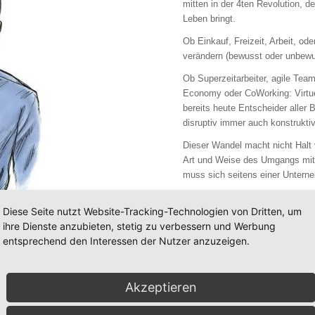
mitten in der 4ten Revolution, d
Leben bringt.
Ob Einkauf, Freizeit, Arbeit, od
verändern (bewusst oder unbewu
Ob Superzeitarbeiter, agile Teams
Economy oder CoWorking: Virtue
bereits heute Entscheider aller
disruptiv immer auch konstrukti
Dieser Wandel macht nicht Halt
Art und Weise des Umgangs mit
muss sich seitens einer Untern
Das ist noch nicht bei jeder Fü
Diese Seite nutzt Website-Tracking-Technologien von Dritten, um
als Personalberater erlebt habe.
ihre Dienste anzubieten, stetig zu verbessern und Werbung
Dieses Buch, welches jeder Füh
entsprechend den Interessen der Nutzer anzuzeigen.
schreibe hier ganz bewusst KANN
und menschenorientierte Person
Akzeptieren