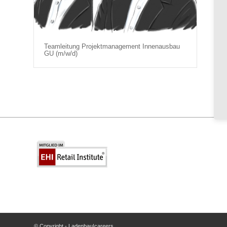
Teamleitung Projektmanagement Innenausbau
GU (m/w/d)
© Copyright - Ladenbau|careers