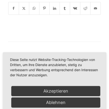
KATEGORIEN
Diese Seite nutzt Website-Tracking-Technologien von
Fachartikel
Dritten, um ihre Dienste anzubieten, stetig zu
Thomas Frey Blog
verbessern und Werbung entsprechend den Interessen
der Nutzer anzuzeigen.
Videos
Akzeptieren
INFORMATION ÜBER AKTUELLE BEITRÄGE
Ablehnen
Möchten Sie per E-Mail informiert werden sobald ein neuer
Beitrag erscheint?